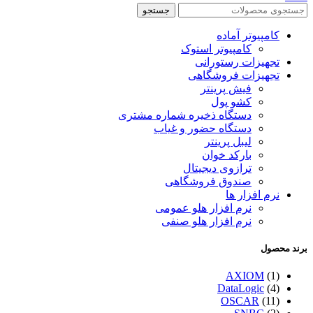
جستجو
کامپیوتر آماده
کامپیوتر استوک
تجهیزات رستورانی
تجهیزات فروشگاهی
فیش پرینتر
کشو پول
دستگاه ذخیره شماره مشتری
دستگاه حضور و غیاب
لیبل پرینتر
بارکد خوان
ترازوی دیجیتال
صندوق فروشگاهی
نرم افزار ها
نرم افزار هلو عمومی
نرم افزار هلو صنفی
برند محصول
AXIOM
(1)
DataLogic
(4)
OSCAR
(11)