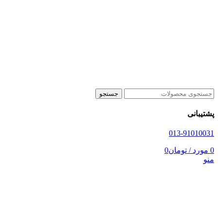
جستجو
پشتیبانی
013-91010031
0
مورد
/
تومان
0
منو