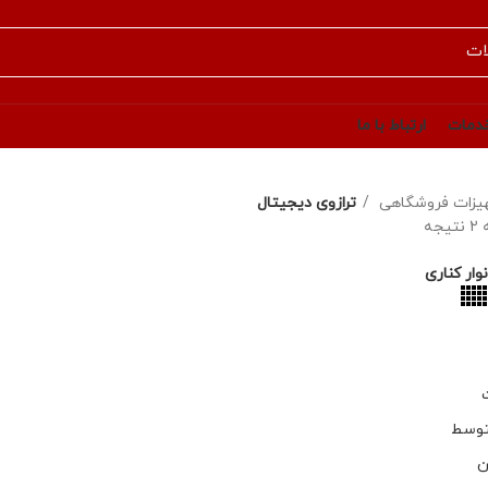
دمات
ارتباط با ما
یزات فروشگاهی
ترازوی دیجیتال
جه
ار کناری
توسط
ن