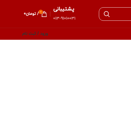
پشتیبانی
0
/
تومان
0
013-91010031
ورود / ثبت نام