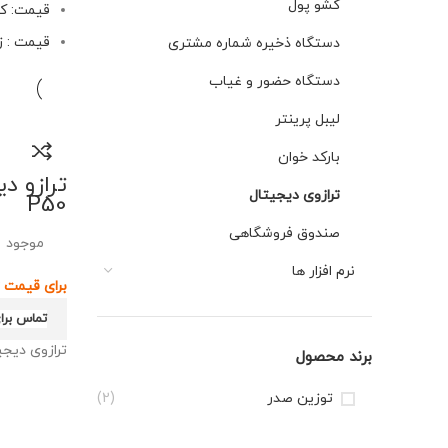
کشو پول
قیمت: کم
قیمت : ز
دستگاه ذخیره شماره مشتری
دستگاه حضور و غیاب
لیبل پرینتر
بارکد خوان
ترازوی دیجیتال
P50
صندوق فروشگاهی
موجود
نرم افزار ها
تماس برا
ترازوی دیجی
برند محصول
توزین صدر
(2)