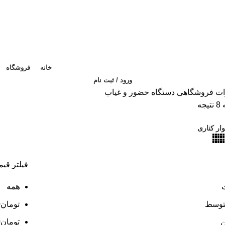
خانه
فروشگاه
ورود / ثبت نام
ات فروشگاهی
دستگاه حضور و غیاب
مرتب‌سازی
جه
بر
ار کناری
اساس
محبوبیت
فیلتر قی
همه
متوسط
تومان
0
ن
تومان
0