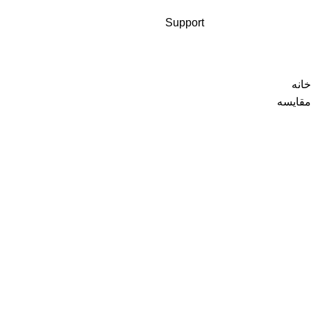
Support
خانه
مقايسه
Wishlist
Downlaod