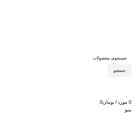
جستجو
پشتیبانی
013-91010031
0
مورد
/
تومان
0
منو