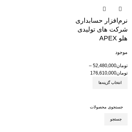
نرم‌افزار حسابداری
شرکت های تولیدی
هلو APEX
موجود
تومان
52,480,000
–
محدوده
تومان
176,610,000
قیمت:
انتخاب گزینه‌ها
تومان52,480,000
تا
تومان176,610,000
جستجو